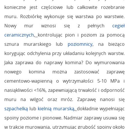
konieczne jest częściowe lub całkowite rozebranie
muru. Rozbiórkę wykonuje się warstwa po warstwie.
Nowy mur wznosi się z pełnych
cegieł
ceramicznych
,
kontrolując pion i poziom za pomocą
sznura murarskiego lub
poziomnicy
, na bieżąco
korygując odchylenia przy układaniu kolejnych warstw.
Jaka zaprawa do naprawy komina? Do wymurowania
nowego komina można zastosować zaprawę
cementowo-wapienną o wytrzymałości 5-10 MPa i
nasiąkliwości <16%, zapewniającą trwałość i odporność
muru na wilgoć oraz mróz. Zaprawę nanosi się
szpachelką
lub
kielnią murarską
,
dokładnie wypełniając
spoiny poziome i pionowe. Nadmiar zaprawy usuwa się
w trakcie murowania, utrzymując grubość spoiny około