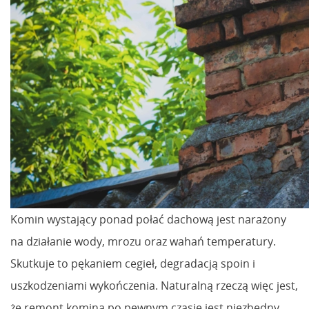
Komin wystający ponad połać dachową jest narażony
na działanie wody, mrozu oraz wahań temperatury.
Skutkuje to pękaniem cegieł, degradacją spoin i
uszkodzeniami wykończenia. Naturalną rzeczą więc jest,
że remont komina po pewnym czasie jest niezbędny.