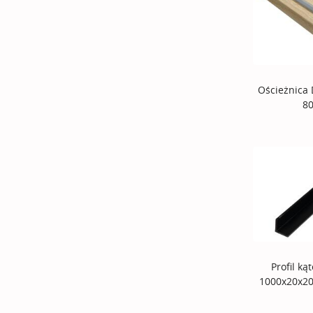
Ościeżnica
8
Profil k
1000x20x2