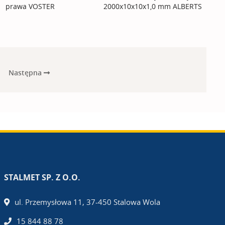
prawa VOSTER
2000x10x10x1,0 mm ALBERTS
Następna
STALMET SP. Z O.O.
ul. Przemysłowa 11, 37-450 Stalowa Wola
15 844 88 78