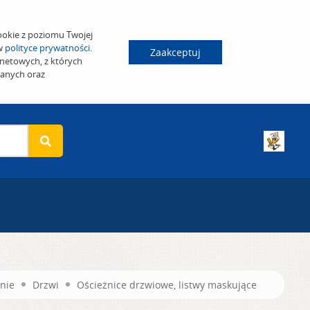
ookie z poziomu Twojej
 w
polityce prywatności
.
Zaakceptuj
netowych, z których
wanych oraz
nie
Drzwi
Ościeżnice drzwiowe, listwy maskujące