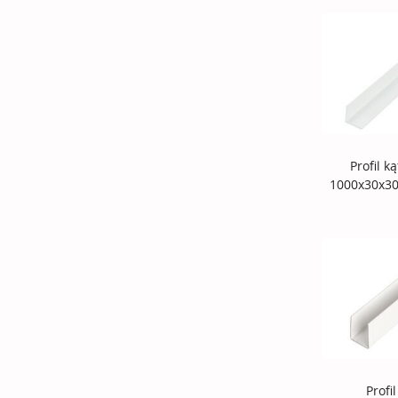
Profil k
1000x30x3
Profi