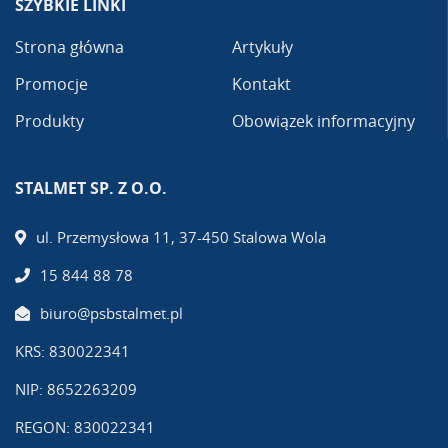
SZYBKIE LINKI
Strona główna
Artykuły
Promocje
Kontakt
Produkty
Obowiązek informacyjny
STALMET SP. Z O.O.
ul. Przemysłowa 11, 37-450 Stalowa Wola
15 844 88 78
biuro@psbstalmet.pl
KRS: 830022341
NIP: 8652263209
REGON: 830022341