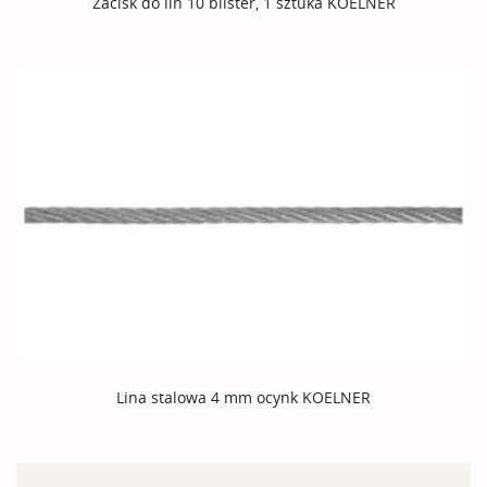
Zacisk do lin 10 blister, 1 sztuka KOELNER
Lina stalowa 4 mm ocynk KOELNER