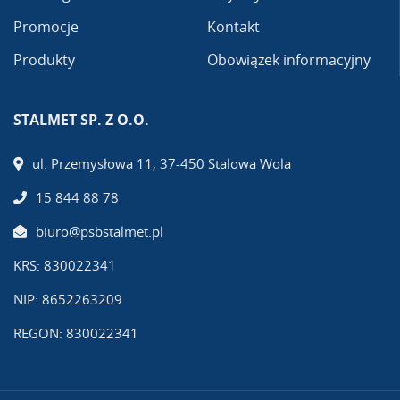
Promocje
Kontakt
Produkty
Obowiązek informacyjny
STALMET SP. Z O.O.
ul. Przemysłowa 11, 37-450 Stalowa Wola
15 844 88 78
biuro@psbstalmet.pl
KRS: 830022341
NIP: 8652263209
REGON: 830022341