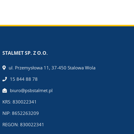
STALMET SP. Z O.O.
ul. Przemysłowa 11, 37-450 Stalowa Wola
15 844 88 78
biuro@psbstalmet.pl
KRS: 830022341
NIP: 8652263209
REGON: 830022341