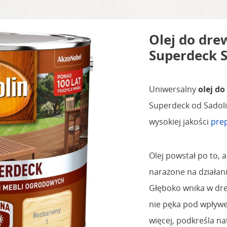
Olej do dre
Superdeck 
Uniwersalny
olej d
Superdeck od Sadoli
wysokiej jakości
pre
Olej powstał po to,
narażone na działan
Głęboko wnika w dre
nie pęka pod wpływe
więcej, podkreśla n