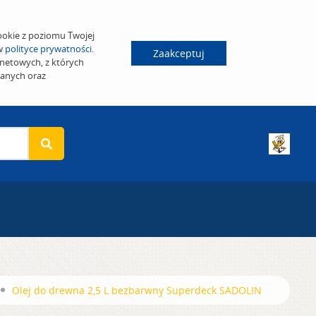
ookie z poziomu Twojej
 w
polityce prywatności
.
Zaakceptuj
netowych, z których
wanych oraz
Olej do drewna 2,5 L bezbarwny Superdeck SADOLIN