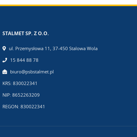
STALMET SP. Z O.O.
ul. Przemysłowa 11, 37-450 Stalowa Wola
15 844 88 78
biuro@psbstalmet.pl
KRS: 830022341
NIP: 8652263209
REGON: 830022341