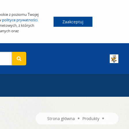
ookie z poziomu Twojej
 w
polityce prywatności
.
Zaakceptuj
netowych, z których
wanych oraz
Strona główna
Produkty